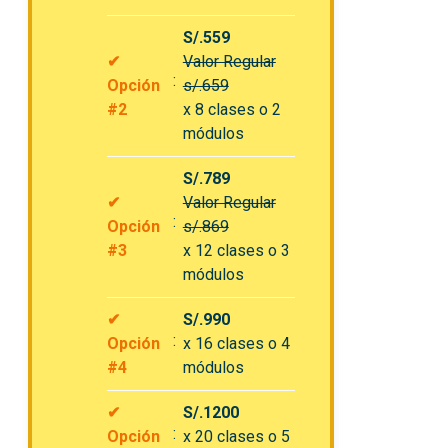
S/.559
✔
Valor Regular
Opción
s/.659
#2
x 8 clases o 2
módulos
S/.789
✔
Valor Regular
Opción
s/.869
#3
x 12 clases o 3
módulos
✔
S/.990
Opción
x 16 clases o 4
#4
módulos
✔
S/.1200
Opción
x 20 clases o 5