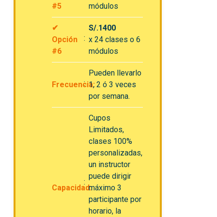
#5
módulos
✔
S/.1400
Opción
x 24 clases o 6
#6
módulos
Pueden llevarlo
Frecuencia:
1, 2 ó 3 veces
por semana.
Cupos
Limitados,
clases 100%
personalizadas,
un instructor
puede dirigir
Capacidad:
máximo 3
participante por
horario, la