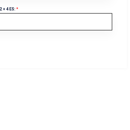
2 + 4
ES:
*