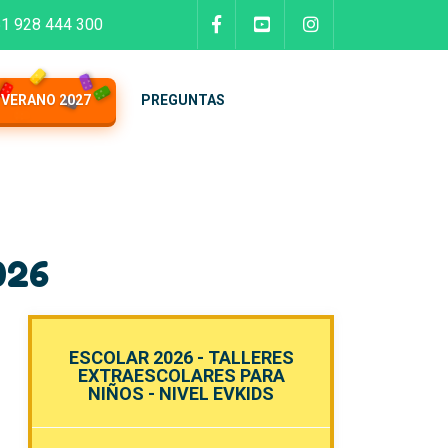
Síguenos en Facebook - Ast
Síguenos en YouTube 
Síguenos en Ins
1 928 444 300
VERANO 2027
PREGUNTAS
026
ESCOLAR 2026 - TALLERES
EXTRAESCOLARES PARA
NIÑOS - NIVEL EVKIDS